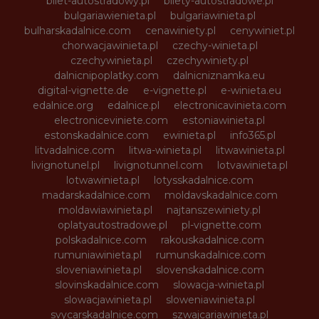
bilet-autostradowy.pl
bilety-autostradowe.pl
bulgariawienieta.pl
bulgariawinieta.pl
bulharskadalnice.com
cenawiniety.pl
cenywiniet.pl
chorwacjawinieta.pl
czechy-winieta.pl
czechywinieta.pl
czechywiniety.pl
dalnicnipoplatky.com
dalnicniznamka.eu
digital-vignette.de
e-vignette.pl
e-winieta.eu
edalnice.org
edalnice.pl
electronicavinieta.com
electroniceviniete.com
estoniawinieta.pl
estonskadalnice.com
ewinieta.pl
info365.pl
litvadalnice.com
litwa-winieta.pl
litwawinieta.pl
livignotunel.pl
livignotunnel.com
lotvawinieta.pl
lotwawinieta.pl
lotysskadalnice.com
madarskadalnice.com
moldavskadalnice.com
moldawiawinieta.pl
najtanszewiniety.pl
oplatyautostradowe.pl
pl-vignette.com
polskadalnice.com
rakouskadalnice.com
rumuniawinieta.pl
rumunskadalnice.com
sloveniawinieta.pl
slovenskadalnice.com
slovinskadalnice.com
slowacja-winieta.pl
slowacjawinieta.pl
sloweniawinieta.pl
svycarskadalnice.com
szwajcariawinieta.pl