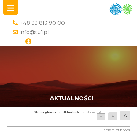
+48 33 813 90 00
info@tu1.pl
AKTUALNOŚCI
Strona główna
/
Aktualności
/
Aktualności
A
A
A
2023-11-23 11:00:33