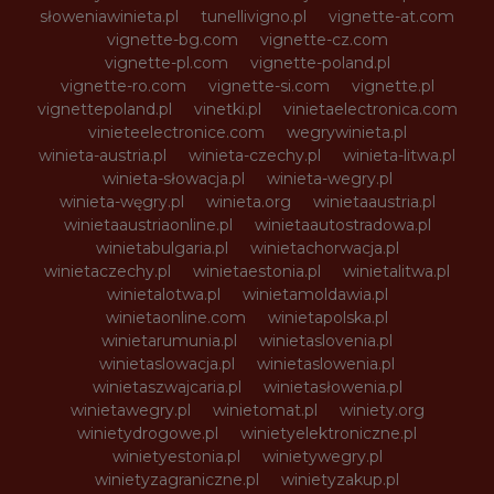
słoweniawinieta.pl
tunellivigno.pl
vignette-at.com
vignette-bg.com
vignette-cz.com
vignette-pl.com
vignette-poland.pl
vignette-ro.com
vignette-si.com
vignette.pl
vignettepoland.pl
vinetki.pl
vinietaelectronica.com
vinieteelectronice.com
wegrywinieta.pl
winieta-austria.pl
winieta-czechy.pl
winieta-litwa.pl
winieta-słowacja.pl
winieta-wegry.pl
winieta-węgry.pl
winieta.org
winietaaustria.pl
winietaaustriaonline.pl
winietaautostradowa.pl
winietabulgaria.pl
winietachorwacja.pl
winietaczechy.pl
winietaestonia.pl
winietalitwa.pl
winietalotwa.pl
winietamoldawia.pl
winietaonline.com
winietapolska.pl
winietarumunia.pl
winietaslovenia.pl
winietaslowacja.pl
winietaslowenia.pl
winietaszwajcaria.pl
winietasłowenia.pl
winietawegry.pl
winietomat.pl
winiety.org
winietydrogowe.pl
winietyelektroniczne.pl
winietyestonia.pl
winietywegry.pl
winietyzagraniczne.pl
winietyzakup.pl