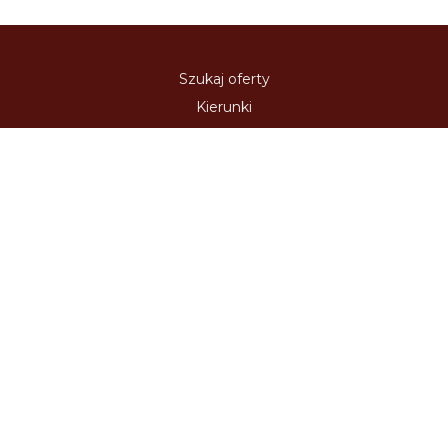
Szukaj oferty
Kierunki
Destynacje
Polityka Prywatności
Regulamin strony
Zaloguj się
Kontakt
Usługi Internetowe
Oferta Współpracy
Polecamy:
austria-winieta.pl
austriawinieta.pl
bilet-autostradowy.pl
bilety-autostradowe.pl