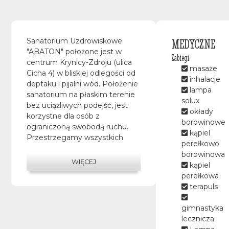
MEDYCZNE
Sanatorium Uzdrowiskowe
"ABATON" położone jest w
Zabiegi
centrum Krynicy-Zdroju (ulica
masaże
Cicha 4) w bliskiej odlegości od
inhalacje
deptaku i pijalni wód. Położenie
lampa
sanatorium na płaskim terenie
solux
bez uciążliwych podejść, jest
okłady
korzystne dla osób z
borowinowe
ograniczoną swobodą ruchu.
kąpiel
Przestrzegamy wszystkich
perełkowo
procedur i zaleceń sanitarnych.
borowinowa
Pokoje są ozonowane.
WIĘCEJ
kąpiel
Budynek posiada 4 piętra i jest
perełkowa
wyposażony w windę.
terapuls
Wszystkie pokoje posiadają
balkony. Taras do kąpieli
gimnastyka
słonecznych dla naszych Gości
lecznicza
na 4piętrze. Do dyspozycji