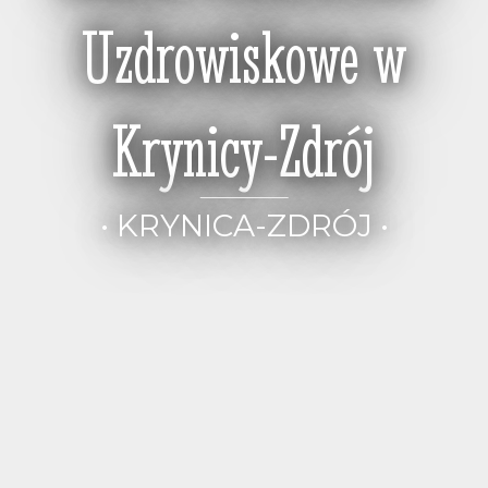
Uzdrowiskowe w
Krynicy-Zdrój
• KRYNICA-ZDRÓJ •