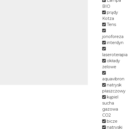
Lampa
gości mamy 140 miejsc
BIO
noclegowych w pokojach 1, 2 i 3
prądy
osobowych wyposażonych w
Kotza
tv, radio, telefon, czajnik
Tens
bezprzewodowy, WiFi.
jonoforeza
interdyn
laseroterapia
okłady
żelowe
aquavibron
natrysk
płaszczowy
kąpiel
sucha
gazowa
CO2
bicze
natryski