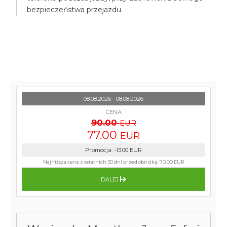
bezpieczeństwa przejazdu.
08.08.2026 - 08.08.2026
CENA
90.00
EUR
77.00
EUR
Promocja
:
-13.00
EUR
Najniższa cena z ostatnich 30 dni przed obniżką:
70.00 EUR
DALEJ