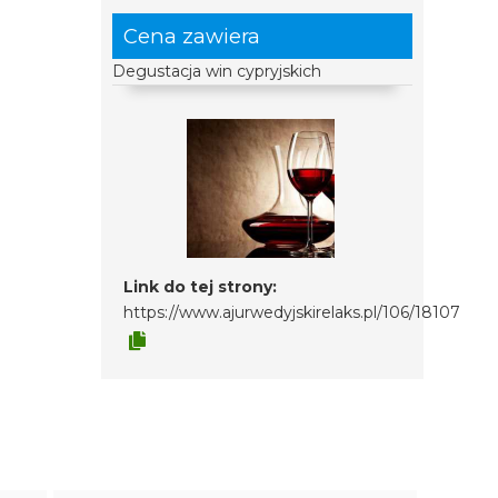
Cena zawiera
Degustacja win cypryjskich
Link do tej strony:
https://www.ajurwedyjskirelaks.pl/106/18107