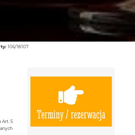
ty:
106/18107
Terminy / rezerwacja
Art. 5
zanych