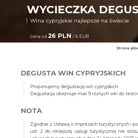
WYCIECZKA DEGUS
WIna cypryjskie najlepsze na świecie
26 PLN
/ 6 EUR
Cena od
Strona głó
DEGUSTA WIN CYPRYJSKICH
Proponujemy degustację win cypryjskich.
Degustacja obejmuje max 9 różnych win do testo
NOTA
Zgodnie z Ustawą o imprezach turystycznych i pow
ust. 2 do niniejszej usługi turystycznej nie st