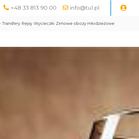
+48 33 813 90 00
info@tu1.pl
e
Transfery
Rejsy
Wycieczki
Zimowe obozy młodzieżowe