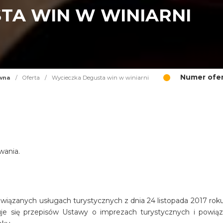
TA WIN W WINIARNI
Numer ofer
wna
/
Oferta
/
Wycieczka Degusta win w winiarni
wania.
iązanych usługach turystycznych z dnia 24 listopada 2017 roku 
osuje się przepisów Ustawy o imprezach turystycznych i powią