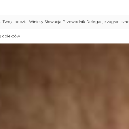
t
Twoja poczta
Winiety
Słowacja
Przewodnik
Delegacje zagraniczn
g obiektów