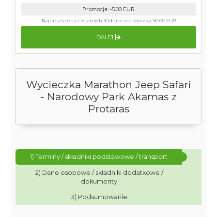
Promocja
:
-5.00
EUR
Najniższa cena z ostatnich 30 dni przed obniżką:
90.00 EUR
DALEJ
Wycieczka Marathon Jeep Safari
- Narodowy Park Akamas z
Protaras
1) Terminy / składniki podstawowe / transport
2) Dane osobowe / składniki dodatkowe /
dokumenty
3) Podsumowanie