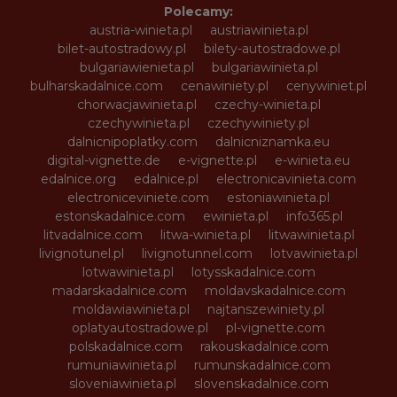
Polecamy:
austria-winieta.pl
austriawinieta.pl
bilet-autostradowy.pl
bilety-autostradowe.pl
bulgariawienieta.pl
bulgariawinieta.pl
bulharskadalnice.com
cenawiniety.pl
cenywiniet.pl
chorwacjawinieta.pl
czechy-winieta.pl
czechywinieta.pl
czechywiniety.pl
dalnicnipoplatky.com
dalnicniznamka.eu
digital-vignette.de
e-vignette.pl
e-winieta.eu
edalnice.org
edalnice.pl
electronicavinieta.com
electroniceviniete.com
estoniawinieta.pl
estonskadalnice.com
ewinieta.pl
info365.pl
litvadalnice.com
litwa-winieta.pl
litwawinieta.pl
livignotunel.pl
livignotunnel.com
lotvawinieta.pl
lotwawinieta.pl
lotysskadalnice.com
madarskadalnice.com
moldavskadalnice.com
moldawiawinieta.pl
najtanszewiniety.pl
oplatyautostradowe.pl
pl-vignette.com
polskadalnice.com
rakouskadalnice.com
rumuniawinieta.pl
rumunskadalnice.com
sloveniawinieta.pl
slovenskadalnice.com