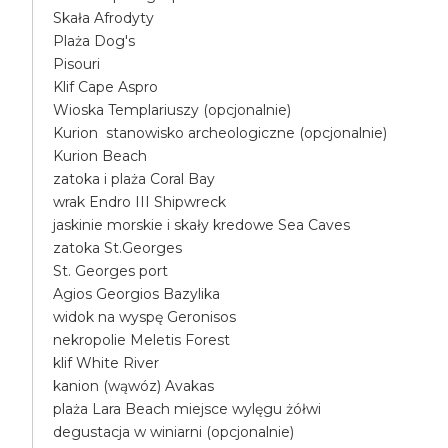
Skała Afrodyty
Plaża Dog's
Pisouri
Klif Cape Aspro
Wioska Templariuszy (opcjonalnie)
Kurion stanowisko archeologiczne (opcjonalnie)
Kurion Beach
zatoka i plaża Coral Bay
wrak Endro III Shipwreck
jaskinie morskie i skały kredowe Sea Caves
zatoka St.Georges
St. Georges port
Agios Georgios Bazylika
widok na wyspę Geronisos
nekropolie Meletis Forest
klif White River
kanion (wąwóz) Avakas
plaża Lara Beach miejsce wylęgu żółwi
degustacja w winiarni (opcjonalnie)