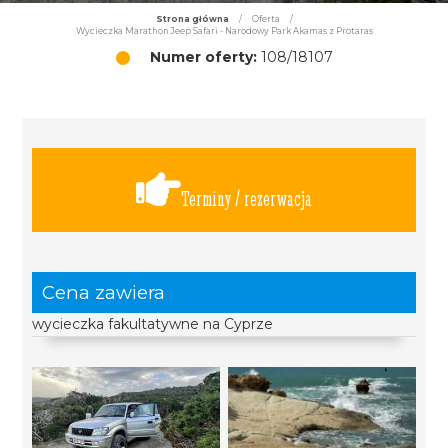
Strona główna
/
Oferta
/
Wycieczka Marathon Jeep Safari - Narodowy Park Akamas z Protaras
Numer oferty:
108/18107
Terminy / rezerwacja
Cena zawiera
wycieczka fakultatywne na Cyprze