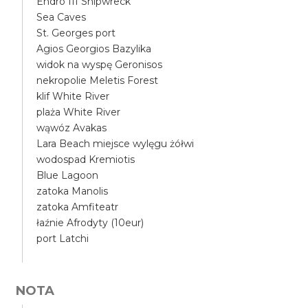
Endro III Shipwreck
Sea Caves
St. Georges port
Agios Georgios Bazylika
widok na wyspę Geronisos
nekropolie Meletis Forest
klif White River
plaża White River
wąwóz Avakas
Lara Beach miejsce wylęgu żółwi
wodospad Kremiotis
Blue Lagoon
zatoka Manolis
zatoka Amfiteatr
łaźnie Afrodyty (10eur)
port Latchi
NOTA