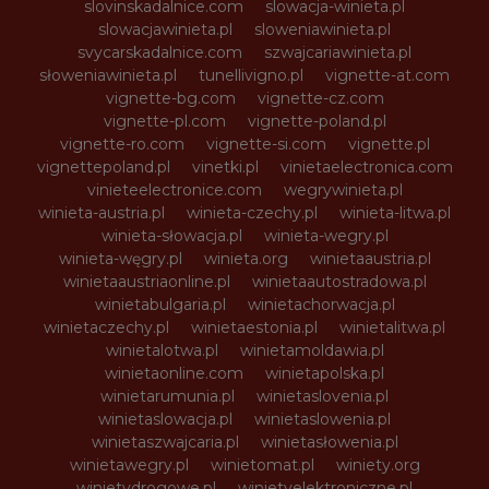
slovinskadalnice.com
slowacja-winieta.pl
slowacjawinieta.pl
sloweniawinieta.pl
svycarskadalnice.com
szwajcariawinieta.pl
słoweniawinieta.pl
tunellivigno.pl
vignette-at.com
vignette-bg.com
vignette-cz.com
vignette-pl.com
vignette-poland.pl
vignette-ro.com
vignette-si.com
vignette.pl
vignettepoland.pl
vinetki.pl
vinietaelectronica.com
vinieteelectronice.com
wegrywinieta.pl
winieta-austria.pl
winieta-czechy.pl
winieta-litwa.pl
winieta-słowacja.pl
winieta-wegry.pl
winieta-węgry.pl
winieta.org
winietaaustria.pl
winietaaustriaonline.pl
winietaautostradowa.pl
winietabulgaria.pl
winietachorwacja.pl
winietaczechy.pl
winietaestonia.pl
winietalitwa.pl
winietalotwa.pl
winietamoldawia.pl
winietaonline.com
winietapolska.pl
winietarumunia.pl
winietaslovenia.pl
winietaslowacja.pl
winietaslowenia.pl
winietaszwajcaria.pl
winietasłowenia.pl
winietawegry.pl
winietomat.pl
winiety.org
winietydrogowe.pl
winietyelektroniczne.pl