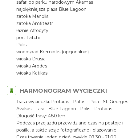
safari po parku narodowym Akamas
najpiękniejsza plaża Blue Lagoon
zatoka Manolis
zatoka Amfiteatr
łaźnie Afrodyty
port Latchi
Polis
wodospad Kremiotis (opcjonalnie)
wioska Drusia
wioska Arodes
wioska Katikas
HARMONOGRAM WYCIECZKI
Trasa wycieczki: Protaras - Pafos - Peia - St. Georges -
Avakas - Lara - Blue Lagoon - Polis - Protaras
Długość trasy: 480 km
Podczas przejazdu przewidziano czas na postoje i
posiłki, a także sesje fotograficzne i plażowanie
Czas trwania: jeden dzień, zwykle 07:30 - 21:00