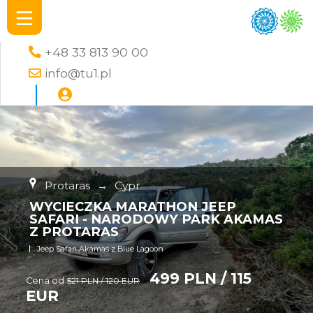
+48 33 813 90 00
info@tu1.pl
Protaras
→
Cypr
WYCIECZKA MARATHON JEEP
SAFARI - NARODOWY PARK AKAMAS
Z PROTARAS
Jeep Safari Akamas z Blue Lagoon
499 PLN / 115
Cena od
521 PLN / 120 EUR
EUR