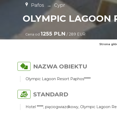
Pafos
→
Cypr
OLYMPIC LAGOON R
1255 PLN
/ 289 EUR
Cena od
Strona gł
NAZWA OBIEKTU
Olympic Lagoon Resort Paphos*****
STANDARD
Hotel *****, pięciogwiazdkowy, Olympic Lagoon Res