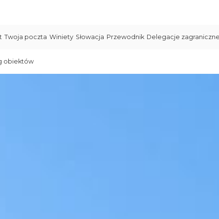
t
Twoja poczta
Winiety
Słowacja
Przewodnik
Delegacje zagraniczn
g obiektów