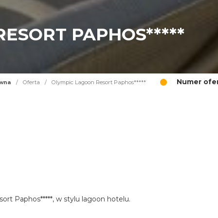
ESORT PAPHOS*****
Numer ofer
ówna
/
Oferta
/
Olympic Lagoon Resort Paphos*****
ort Paphos*****, w stylu lagoon hotelu.