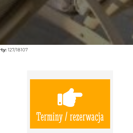
ty:
127/18107
Terminy / rezerwacja