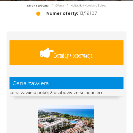
Strona główna
/
Oferta
/
Helios Bay Hotel and Suites
Numer oferty:
13/18107
Terminy / rezerwacja
Cena zawiera
cena zawiera pokój 2-osobowy ze śniadaniem