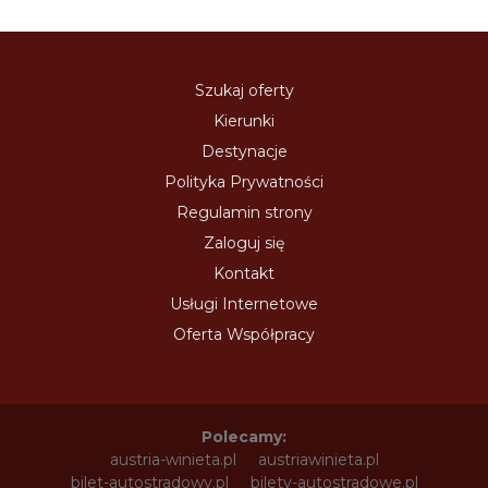
Szukaj oferty
Kierunki
Destynacje
Polityka Prywatności
Regulamin strony
Zaloguj się
Kontakt
Usługi Internetowe
Oferta Współpracy
Polecamy:
austria-winieta.pl
austriawinieta.pl
bilet-autostradowy.pl
bilety-autostradowe.pl