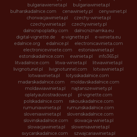
bulgariawienieta.pl
bulgariawinieta.pl
bulharskadalnice.com
cenawiniety.pl
cenywiniet.pl
chorwacjawinieta.pl
czechy-winieta.pl
czechywinieta.pl
czechywiniety.pl
dalnicnipoplatky.com
dalnicniznamka.eu
digital-vignette.de
e-vignette.pl
e-winieta.eu
edalnice.org
edalnice.pl
electronicavinieta.com
electroniceviniete.com
estoniawinieta.pl
estonskadalnice.com
ewinieta.pl
info365.pl
litvadalnice.com
litwa-winieta.pl
litwawinieta.pl
livignotunel.pl
livignotunnel.com
lotvawinieta.pl
lotwawinieta.pl
lotysskadalnice.com
madarskadalnice.com
moldavskadalnice.com
moldawiawinieta.pl
najtanszewiniety.pl
oplatyautostradowe.pl
pl-vignette.com
polskadalnice.com
rakouskadalnice.com
rumuniawinieta.pl
rumunskadalnice.com
sloveniawinieta.pl
slovenskadalnice.com
slovinskadalnice.com
slowacja-winieta.pl
slowacjawinieta.pl
sloweniawinieta.pl
svycarskadalnice.com
szwajcariawinieta.pl