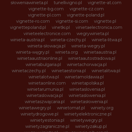
słoweniawinieta.pl
tunellivigno.pl
vignette-at.com
vignette-bg.com
vignette-cz.com
vignette-pl.com
vignette-poland.pl
vignette-ro.com
vignette-si.com
vignette.pl
vignettepoland.pl
vinetki.pl
vinietaelectronica.com
vinieteelectronice.com
wegrywinieta.pl
winieta-austria.pl
winieta-czechy.pl
winieta-litwa.pl
winieta-słowacja.pl
winieta-wegry.pl
winieta-węgry.pl
winieta.org
winietaaustria.pl
winietaaustriaonline.pl
winietaautostradowa.pl
winietabulgaria.pl
winietachorwacja.pl
winietaczechy.pl
winietaestonia.pl
winietalitwa.pl
winietalotwa.pl
winietamoldawia.pl
winietaonline.com
winietapolska.pl
winietarumunia.pl
winietaslovenia.pl
winietaslowacja.pl
winietaslowenia.pl
winietaszwajcaria.pl
winietasłowenia.pl
winietawegry.pl
winietomat.pl
winiety.org
winietydrogowe.pl
winietyelektroniczne.pl
winietyestonia.pl
winietywegry.pl
winietyzagraniczne.pl
winietyzakup.pl