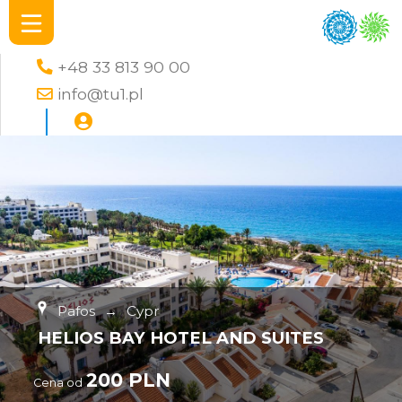
+48 33 813 90 00
info@tu1.pl
Pafos
→
Cypr
HELIOS BAY HOTEL AND SUITES
200 PLN
Cena od