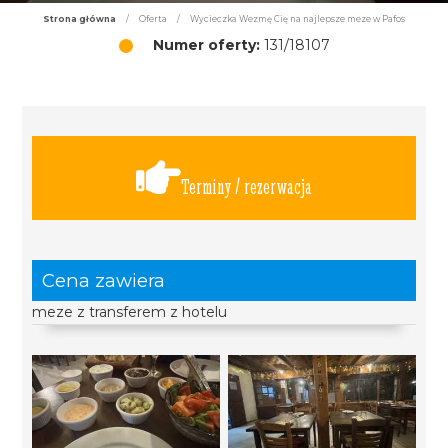
Strona główna
/
Oferta
/
Wycieczka Wezmę Cię na najlepsze meze w Pafos
Numer oferty:
131/18107
Terminy / rezerwacja
Cena zawiera
meze z transferem z hotelu