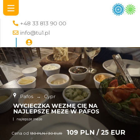
+48 33 813 90 00
info@tu1.pl
Pafos
→
Cypr
WYCIECZKA WEZMĘ CIĘ NA
NAJLEPSZE MEZE W PAFOS
najlepsze meze
109 PLN / 25 EUR
Cena od
130 PLN / 30 EUR