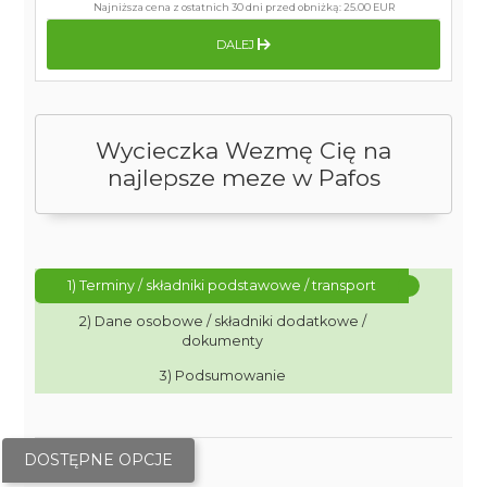
Najniższa cena z ostatnich 30 dni przed obniżką:
25.00 EUR
DALEJ
Wycieczka Wezmę Cię na
najlepsze meze w Pafos
1) Terminy / składniki podstawowe / transport
2) Dane osobowe / składniki dodatkowe /
dokumenty
3) Podsumowanie
DOSTĘPNE OPCJE