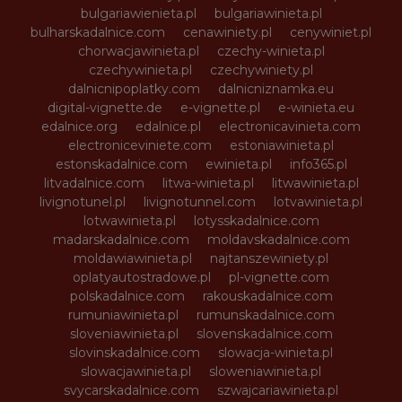
bulgariawienieta.pl
bulgariawinieta.pl
bulharskadalnice.com
cenawiniety.pl
cenywiniet.pl
chorwacjawinieta.pl
czechy-winieta.pl
czechywinieta.pl
czechywiniety.pl
dalnicnipoplatky.com
dalnicniznamka.eu
digital-vignette.de
e-vignette.pl
e-winieta.eu
edalnice.org
edalnice.pl
electronicavinieta.com
electroniceviniete.com
estoniawinieta.pl
estonskadalnice.com
ewinieta.pl
info365.pl
litvadalnice.com
litwa-winieta.pl
litwawinieta.pl
livignotunel.pl
livignotunnel.com
lotvawinieta.pl
lotwawinieta.pl
lotysskadalnice.com
madarskadalnice.com
moldavskadalnice.com
moldawiawinieta.pl
najtanszewiniety.pl
oplatyautostradowe.pl
pl-vignette.com
polskadalnice.com
rakouskadalnice.com
rumuniawinieta.pl
rumunskadalnice.com
sloveniawinieta.pl
slovenskadalnice.com
slovinskadalnice.com
slowacja-winieta.pl
slowacjawinieta.pl
sloweniawinieta.pl
svycarskadalnice.com
szwajcariawinieta.pl