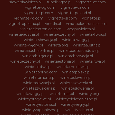
słoweniawinieta.pl
tunellivigno.pl
vignette-at.com
vignette-bg.com
vignette-cz.com
vignette-pl.com
vignette-poland.pl
vignette-ro.com
vignette-si.com
vignette.pl
vignettepoland.pl
vinetki.pl
vinietaelectronica.com
vinieteelectronice.com
wegrywinieta.pl
winieta-austria.pl
winieta-czechy.pl
winieta-litwa.pl
winieta-słowacja.pl
winieta-wegry.pl
winieta-węgry.pl
winieta.org
winietaaustria.pl
winietaaustriaonline.pl
winietaautostradowa.pl
winietabulgaria.pl
winietachorwacja.pl
winietaczechy.pl
winietaestonia.pl
winietalitwa.pl
winietalotwa.pl
winietamoldawia.pl
winietaonline.com
winietapolska.pl
winietarumunia.pl
winietaslovenia.pl
winietaslowacja.pl
winietaslowenia.pl
winietaszwajcaria.pl
winietasłowenia.pl
winietawegry.pl
winietomat.pl
winiety.org
winietydrogowe.pl
winietyelektroniczne.pl
winietyestonia.pl
winietywegry.pl
winietyzagraniczne.pl
winietyzakup.pl