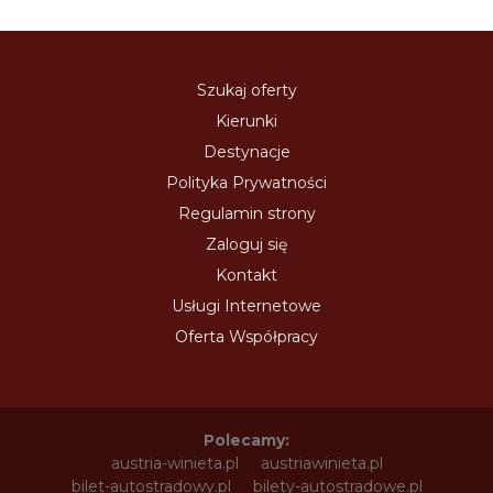
Szukaj oferty
Kierunki
Destynacje
Polityka Prywatności
Regulamin strony
Zaloguj się
Kontakt
Usługi Internetowe
Oferta Współpracy
Polecamy:
austria-winieta.pl
austriawinieta.pl
bilet-autostradowy.pl
bilety-autostradowe.pl