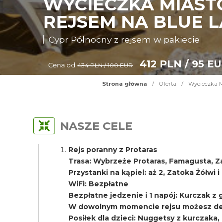
WYCIECZKA MIAST
REJSEM NA BLUE L
Cypr Północny z rejsem w pakiecie
412 PLN / 95 E
Cena od
434 PLN / 100 EUR
Strona główna
/
Oferta
/
Wycieczka M
NASZE CELE
Rejs poranny z Protaras
Trasa: Wybrzeże Protaras, Famagusta, Z
Przystanki na kąpiel: aż 2, Zatoka Żółwi 
WiFi: Bezpłatne
Bezpłatne jedzenie i 1 napój: Kurczak z gri
W dowolnym momencie rejsu możesz del
Posiłek dla dzieci: Nuggetsy z kurczaka