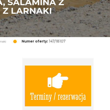
, SALAMINA Z
 Z LARNAKI
Numer oferty:
147/18107
rnaki
Terminy / rezerwacja