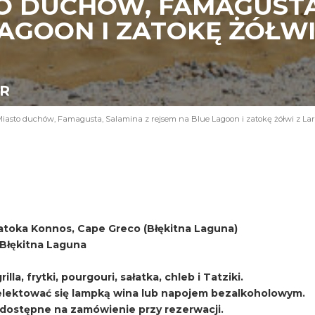
O DUCHÓW, FAMAGUSTA
AGOON I ZATOKĘ ŻÓŁWI
UR
iasto duchów, Famagusta, Salamina z rejsem na Blue Lagoon i zatokę żółwi z La
atoka Konnos, Cape Greco (Błękitna Laguna)
i Błękitna Laguna
lla, frytki, pourgouri, sałatka, chleb i Tatziki.
ektować się lampką wina lub napojem bezalkoholowym.
, dostępne na zamówienie przy rezerwacji.