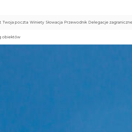
t
Twoja poczta
Winiety
Słowacja
Przewodnik
Delegacje zagraniczn
g obiektów