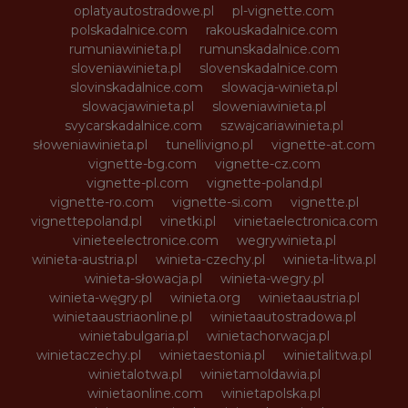
oplatyautostradowe.pl
pl-vignette.com
polskadalnice.com
rakouskadalnice.com
rumuniawinieta.pl
rumunskadalnice.com
sloveniawinieta.pl
slovenskadalnice.com
slovinskadalnice.com
slowacja-winieta.pl
slowacjawinieta.pl
sloweniawinieta.pl
svycarskadalnice.com
szwajcariawinieta.pl
słoweniawinieta.pl
tunellivigno.pl
vignette-at.com
vignette-bg.com
vignette-cz.com
vignette-pl.com
vignette-poland.pl
vignette-ro.com
vignette-si.com
vignette.pl
vignettepoland.pl
vinetki.pl
vinietaelectronica.com
vinieteelectronice.com
wegrywinieta.pl
winieta-austria.pl
winieta-czechy.pl
winieta-litwa.pl
winieta-słowacja.pl
winieta-wegry.pl
winieta-węgry.pl
winieta.org
winietaaustria.pl
winietaaustriaonline.pl
winietaautostradowa.pl
winietabulgaria.pl
winietachorwacja.pl
winietaczechy.pl
winietaestonia.pl
winietalitwa.pl
winietalotwa.pl
winietamoldawia.pl
winietaonline.com
winietapolska.pl