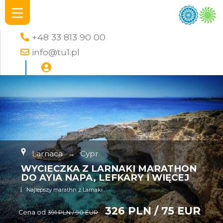
+48 33 813 90 00
info@tu1.pl
Larnaca
→
Cypr
WYCIECZKA Z LARNAKI MARATHON
DO AYIA NAPA, LEFKARY I WIĘCEJ
Najlepszy marathn z Larnaki
326 PLN / 75 EUR
Cena od
391 PLN / 90 EUR