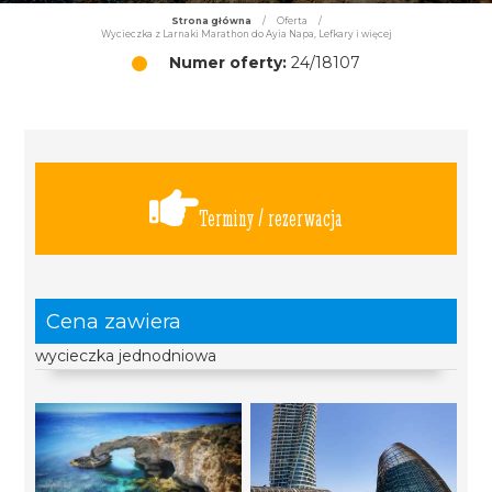
Strona główna
/
Oferta
/
Wycieczka z Larnaki Marathon do Ayia Napa, Lefkary i więcej
Numer oferty:
24/18107
Terminy / rezerwacja
Cena zawiera
wycieczka jednodniowa