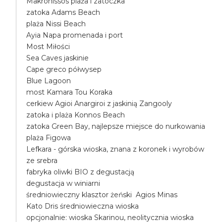
Makronissos plaża i zatoczka
zatoka Adams Beach
plaża Nissi Beach
Ayia Napa promenada i port
Most Miłości
Sea Caves jaskinie
Cape greco półwysep
Blue Lagoon
most Kamara Tou Koraka
cerkiew Agioi Anargiroi z jaskinią Zangooly
zatoka i plaża Konnos Beach
zatoka Green Bay, najlepsze miejsce do nurkowania
plaża Figowa
Lefkara - górska wioska, znana z koronek i wyrobów
ze srebra
fabryka oliwki BIO z degustacją
degustacja w winiarni
średniowieczny klasztor żeński Agios Minas
Kato Dris średniowieczna wioska
opcjonalnie: wioska Skarinou, neolitycznia wioska