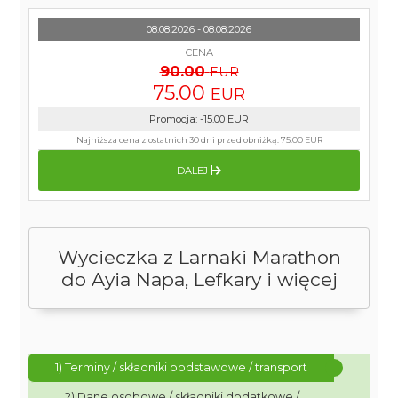
08.08.2026 - 08.08.2026
CENA
90.00
EUR
75.00
EUR
Promocja
:
-15.00
EUR
Najniższa cena z ostatnich 30 dni przed obniżką:
75.00 EUR
DALEJ
Wycieczka z Larnaki Marathon
do Ayia Napa, Lefkary i więcej
1) Terminy / składniki podstawowe / transport
2) Dane osobowe / składniki dodatkowe /