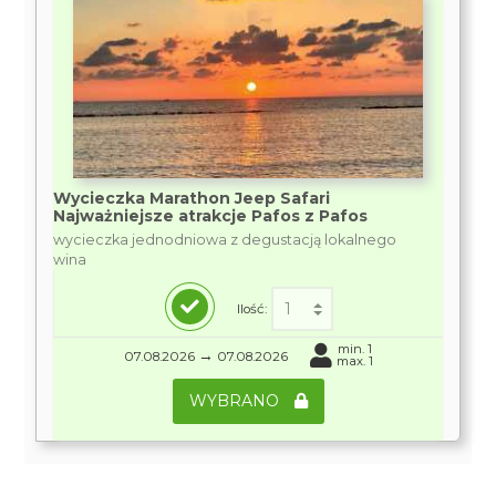
Wycieczka Marathon Jeep Safari
Najważniejsze atrakcje Pafos z Pafos
wycieczka jednodniowa z degustacją lokalnego
wina
Ilość:
min. 1
→
07.08.2026
07.08.2026
max. 1
WYBRANO