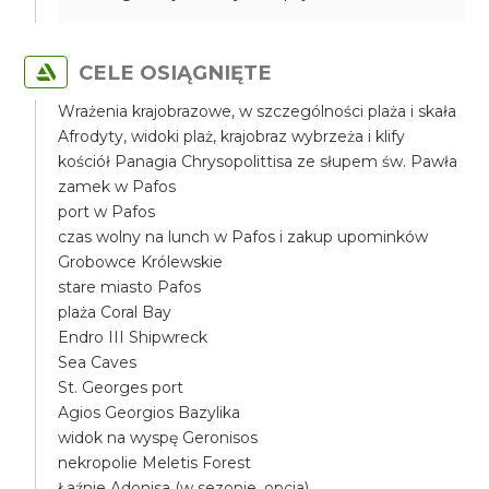
CELE OSIĄGNIĘTE
Wrażenia krajobrazowe, w szczególności plaża i skała
Afrodyty, widoki plaż, krajobraz wybrzeża i klify
kościół Panagia Chrysopolittisa ze słupem św. Pawła
zamek w Pafos
port w Pafos
czas wolny na lunch w Pafos i zakup upominków
Grobowce Królewskie
stare miasto Pafos
plaża Coral Bay
Endro III Shipwreck
Sea Caves
St. Georges port
Agios Georgios Bazylika
widok na wyspę Geronisos
nekropolie Meletis Forest
Łaźnie Adonisa (w sezonie, opcja)