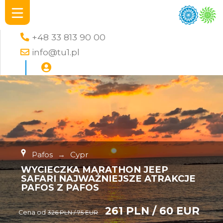
+48 33 813 90 00
info@tu1.pl
Pafos
→
Cypr
WYCIECZKA MARATHON JEEP
SAFARI NAJWAŻNIEJSZE ATRAKCJE
PAFOS Z PAFOS
261 PLN / 60 EUR
Cena od
326 PLN / 75 EUR