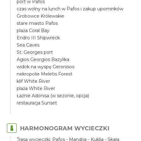
port w Pafos
czas wolny na lunch w Pafos i zakup upominków
Grobowce Królewskie
stare miasto Pafos
plaża Coral Bay
Endro III Shipwreck
Sea Caves
St. Georges port
Agios Georgios Bazylika
widok na wyspę Geronisos
nekropolie Meletis Forest
klif White River
plaża White River
Łaźnie Adonisa (w sezonie, opcja)
restauracja Sunset
HARMONOGRAM WYCIECZKI
Trasa wycieczki: Pafos - Mandria - Kuklia - Skała