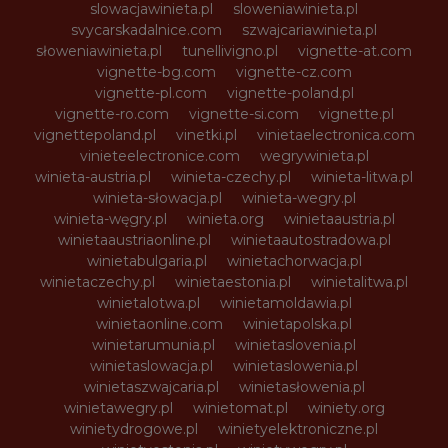
slowacjawinieta.pl
sloweniawinieta.pl
svycarskadalnice.com
szwajcariawinieta.pl
słoweniawinieta.pl
tunellivigno.pl
vignette-at.com
vignette-bg.com
vignette-cz.com
vignette-pl.com
vignette-poland.pl
vignette-ro.com
vignette-si.com
vignette.pl
vignettepoland.pl
vinetki.pl
vinietaelectronica.com
vinieteelectronice.com
wegrywinieta.pl
winieta-austria.pl
winieta-czechy.pl
winieta-litwa.pl
winieta-słowacja.pl
winieta-wegry.pl
winieta-węgry.pl
winieta.org
winietaaustria.pl
winietaaustriaonline.pl
winietaautostradowa.pl
winietabulgaria.pl
winietachorwacja.pl
winietaczechy.pl
winietaestonia.pl
winietalitwa.pl
winietalotwa.pl
winietamoldawia.pl
winietaonline.com
winietapolska.pl
winietarumunia.pl
winietaslovenia.pl
winietaslowacja.pl
winietaslowenia.pl
winietaszwajcaria.pl
winietasłowenia.pl
winietawegry.pl
winietomat.pl
winiety.org
winietydrogowe.pl
winietyelektroniczne.pl