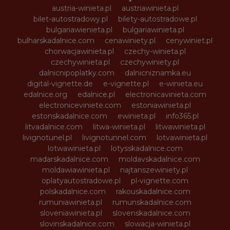
austria-winieta.pl
austriawinieta.pl
bilet-autostradowy.pl
bilety-autostradowe.pl
bulgariawienieta.pl
bulgariawinieta.pl
bulharskadalnice.com
cenawiniety.pl
cenywiniet.pl
chorwacjawinieta.pl
czechy-winieta.pl
czechywinieta.pl
czechywiniety.pl
dalnicnipoplatky.com
dalnicniznamka.eu
digital-vignette.de
e-vignette.pl
e-winieta.eu
edalnice.org
edalnice.pl
electronicavinieta.com
electroniceviniete.com
estoniawinieta.pl
estonskadalnice.com
ewinieta.pl
info365.pl
litvadalnice.com
litwa-winieta.pl
litwawinieta.pl
livignotunel.pl
livignotunnel.com
lotvawinieta.pl
lotwawinieta.pl
lotysskadalnice.com
madarskadalnice.com
moldavskadalnice.com
moldawiawinieta.pl
najtanszewiniety.pl
oplatyautostradowe.pl
pl-vignette.com
polskadalnice.com
rakouskadalnice.com
rumuniawinieta.pl
rumunskadalnice.com
sloveniawinieta.pl
slovenskadalnice.com
slovinskadalnice.com
slowacja-winieta.pl