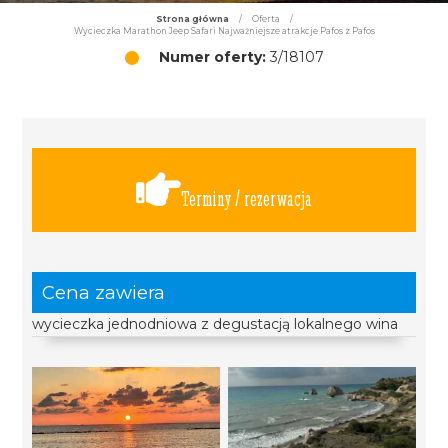
Strona główna
/
Oferta
/
Wycieczka Marathon Jeep Safari Najważniejsze atrakcje Pafos z Pafos
Numer oferty:
3/18107
Terminy / rezerwacja
Cena zawiera
wycieczka jednodniowa z degustacją lokalnego wina