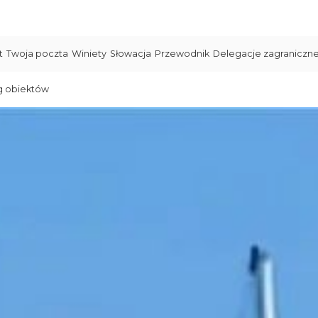
t
Twoja poczta
Winiety
Słowacja
Przewodnik
Delegacje zagraniczn
g obiektów