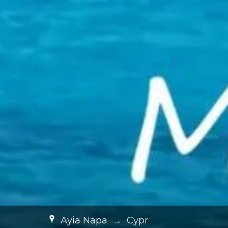
Ayia Napa
→
Cypr