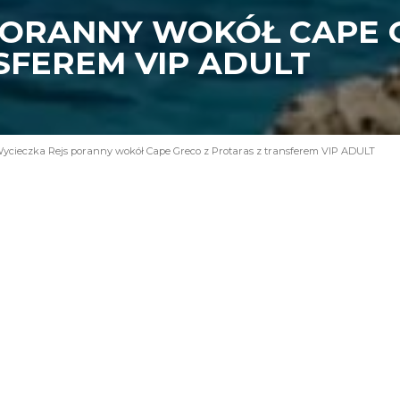
PORANNY WOKÓŁ CAPE 
SFEREM VIP ADULT
ycieczka Rejs poranny wokół Cape Greco z Protaras z transferem VIP ADULT