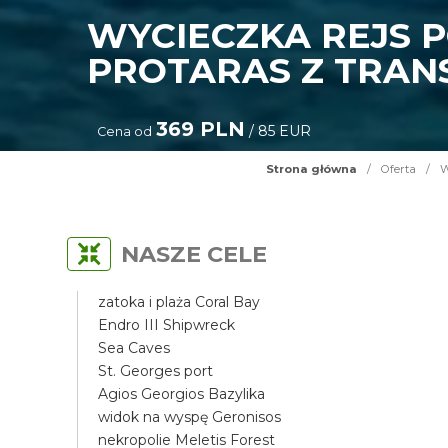
WYCIECZKA REJS 
PROTARAS Z TRAN
369 PLN
/ 85 EUR
Cena od
Strona główna
/
Oferta
/
W
NASZE CELE
zatoka i plaża Coral Bay
Endro III Shipwreck
Sea Caves
St. Georges port
Agios Georgios Bazylika
widok na wyspę Geronisos
nekropolie Meletis Forest