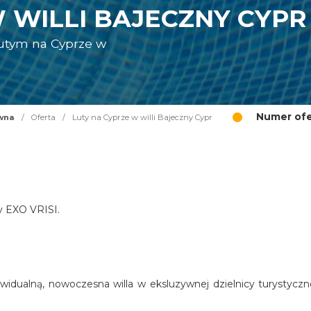
 WILLI BAJECZNY CYPR
lutym na Cyprze w
R
Numer ofe
wna
/
Oferta
/
Luty na Cyprze w willi Bajeczny Cypr
cy EXO VRISI.
widualną, nowoczesna willa w eksluzywnej dzielnicy turystyczn