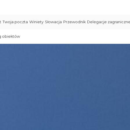
t
Twoja poczta
Winiety
Słowacja
Przewodnik
Delegacje zagraniczn
g obiektów