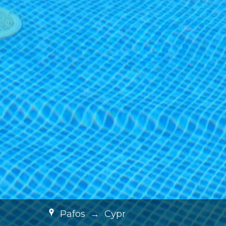
Pafos
→
Cypr