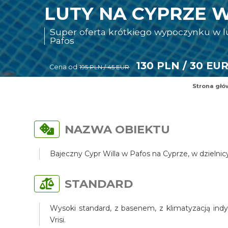
LUTY NA CYPRZE W
Super oferta krótkiego wypoczynku w 
Pafos
130 PLN / 30 EU
Cena od
195 PLN / 45 EUR
Strona głó
NAZWA OBIEKTU
Bajeczny Cypr Willa w Pafos na Cyprze, w dzielni
STANDARD
Wysoki standard, z basenem, z klimatyzacją indy
Vrisi.