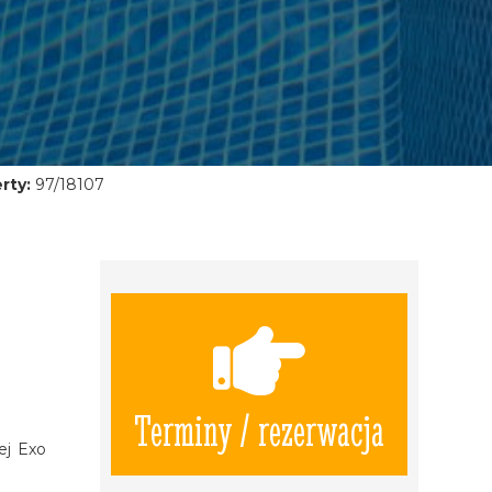
rty:
97/18107
Terminy / rezerwacja
ej Exo