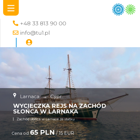
+48 33 813 90 00
info@tu1.pl
Larnaca
→
Cypr
WYCIECZKA REJS NA ZACHÓD
SŁOŃCA W LARNAKA
Zachód słońca w Larnace ze statku
65 PLN
/ 15 EUR
Cena od