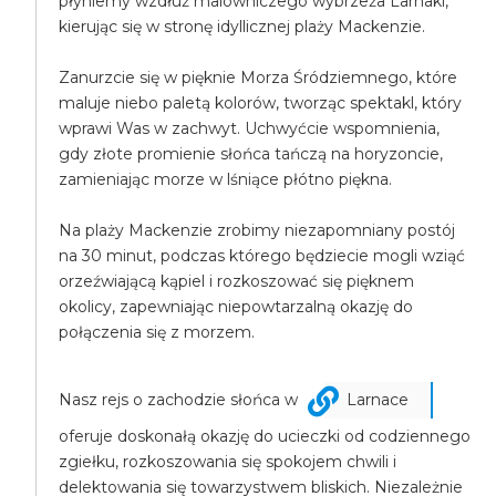
płyniemy wzdłuż malowniczego wybrzeża Larnaki,
kierując się w stronę idyllicznej plaży Mackenzie.
Zanurzcie się w pięknie Morza Śródziemnego, które
maluje niebo paletą kolorów, tworząc spektakl, który
wprawi Was w zachwyt. Uchwyćcie wspomnienia,
gdy złote promienie słońca tańczą na horyzoncie,
zamieniając morze w lśniące płótno piękna.
Na plaży Mackenzie zrobimy niezapomniany postój
na 30 minut, podczas którego będziecie mogli wziąć
orzeźwiającą kąpiel i rozkoszować się pięknem
okolicy, zapewniając niepowtarzalną okazję do
połączenia się z morzem.
Nasz rejs o zachodzie słońca w
Larnace
oferuje doskonałą okazję do ucieczki od codziennego
zgiełku, rozkoszowania się spokojem chwili i
delektowania się towarzystwem bliskich. Niezależnie