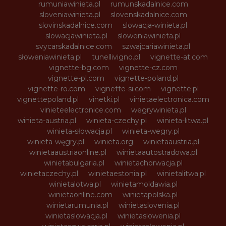
rumuniawinieta.pl
rumunskadalnice.com
sloveniawinieta.pl
slovenskadalnice.com
slovinskadalnice.com
slowacja-winieta.pl
slowacjawinieta.pl
sloweniawinieta.pl
svycarskadalnice.com
szwajcariawinieta.pl
słoweniawinieta.pl
tunellivigno.pl
vignette-at.com
vignette-bg.com
vignette-cz.com
vignette-pl.com
vignette-poland.pl
vignette-ro.com
vignette-si.com
vignette.pl
vignettepoland.pl
vinetki.pl
vinietaelectronica.com
vinieteelectronice.com
wegrywinieta.pl
winieta-austria.pl
winieta-czechy.pl
winieta-litwa.pl
winieta-słowacja.pl
winieta-wegry.pl
winieta-węgry.pl
winieta.org
winietaaustria.pl
winietaaustriaonline.pl
winietaautostradowa.pl
winietabulgaria.pl
winietachorwacja.pl
winietaczechy.pl
winietaestonia.pl
winietalitwa.pl
winietalotwa.pl
winietamoldawia.pl
winietaonline.com
winietapolska.pl
winietarumunia.pl
winietaslovenia.pl
winietaslowacja.pl
winietaslowenia.pl