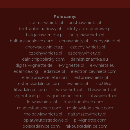
Polecamy:
austria-winieta.pl
austriawinieta.pl
bilet-autostradowy.pl
bilety-autostradowe.pl
bulgariawienieta.pl
bulgariawinieta.pl
bulharskadalnice.com
cenawiniety.pl
cenywiniet.pl
chorwacjawinieta.pl
czechy-winieta.pl
czechywinieta.pl
czechywiniety.pl
dalnicnipoplatky.com
dalnicniznamka.eu
digital-vignette.de
e-vignette.pl
e-winieta.eu
edalnice.org
edalnice.pl
electronicavinieta.com
electroniceviniete.com
estoniawinieta.pl
estonskadalnice.com
ewinieta.pl
info365.pl
litvadalnice.com
litwa-winieta.pl
litwawinieta.pl
livignotunel.pl
livignotunnel.com
lotvawinieta.pl
lotwawinieta.pl
lotysskadalnice.com
madarskadalnice.com
moldavskadalnice.com
moldawiawinieta.pl
najtanszewiniety.pl
oplatyautostradowe.pl
pl-vignette.com
polskadalnice.com
rakouskadalnice.com