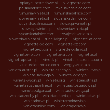
oplatyautostradowe.pl
pl-vignette.com
polskadalnice.com
rakouskadalnice.com
rumuniawinieta.pl
rumunskadalnice.com
sloveniawinieta.pl
slovenskadalnice.com
slovinskadalnice.com
slowacja-winieta.pl
slowacjawinieta.pl
sloweniawinieta.pl
svycarskadalnice.com
szwajcariawinieta.pl
słoweniawinieta.pl
tunellivigno.pl
vignette-at.com
vignette-bg.com
vignette-cz.com
vignette-pl.com
vignette-poland.pl
vignette-ro.com
vignette-si.com
vignette.pl
vignettepoland.pl
vinetki.pl
vinietaelectronica.com
vinieteelectronice.com
wegrywinieta.pl
winieta-austria.pl
winieta-czechy.pl
winieta-litwa.pl
winieta-słowacja.pl
winieta-wegry.pl
winieta-węgry.pl
winieta.org
winietaaustria.pl
winietaaustriaonline.pl
winietaautostradowa.pl
winietabulgaria.pl
winietachorwacja.pl
winietaczechy.pl
winietaestonia.pl
winietalitwa.pl
winietalotwa.pl
winietamoldawia.pl
winietaonline.com
winietapolska.pl