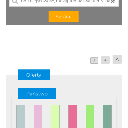
×
Szukaj
A
A
A
Oferty
Państwo