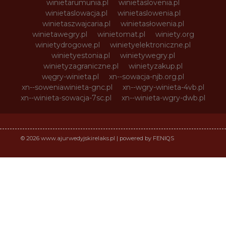
winietarumunia.pl
winietaslovenia.pl
winietaslowacja.pl
winietaslowenia.pl
winietaszwajcaria.pl
winietasłowenia.pl
winietawegry.pl
winietomat.pl
winiety.org
winietydrogowe.pl
winietyelektroniczne.pl
winietyestonia.pl
winietywegry.pl
winietyzagraniczne.pl
winietyzakup.pl
węgry-winieta.pl
xn--sowacja-njb.org.pl
xn--soweniawinieta-gnc.pl
xn--wgry-winieta-4vb.pl
xn--winieta-sowacja-7sc.pl
xn--winieta-wgry-dwb.pl
© 2026 www.ajurwedyjskirelaks.pl | powered by FENIQS