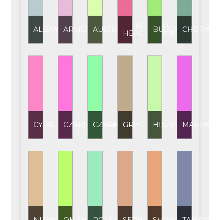
BOŚNIA I
ALBANIA
ARMENIA
AUSTRIA
BUŁGARIA
CHORWAC
HERCEGOWINA
CYPR
CZARNOGÓRA
CZECHY
GRECJA
HISZPANIA
MAROKO