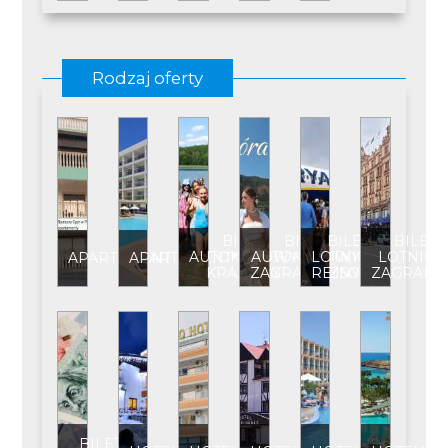
Rodzaj oferty
BILET
BILET
BILET
BILET
AUTOKAROWY
AUTOKAROWY
LOTNICZY
LOTNICZ
APARTAMENT
APARTAMENT****
KRAJOWY
ZAGRANICZNY
REJSOWY
ZAGRANI
BILET