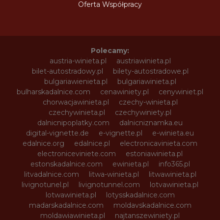
Oferta Współpracy
Polecamy:
austria-winieta.pl
austriawinieta.pl
bilet-autostradowy.pl
bilety-autostradowe.pl
bulgariawienieta.pl
bulgariawinieta.pl
bulharskadalnice.com
cenawiniety.pl
cenywiniet.pl
chorwacjawinieta.pl
czechy-winieta.pl
czechywinieta.pl
czechywiniety.pl
dalnicnipoplatky.com
dalnicniznamka.eu
digital-vignette.de
e-vignette.pl
e-winieta.eu
edalnice.org
edalnice.pl
electronicavinieta.com
electroniceviniete.com
estoniawinieta.pl
estonskadalnice.com
ewinieta.pl
info365.pl
litvadalnice.com
litwa-winieta.pl
litwawinieta.pl
livignotunel.pl
livignotunnel.com
lotvawinieta.pl
lotwawinieta.pl
lotysskadalnice.com
madarskadalnice.com
moldavskadalnice.com
moldawiawinieta.pl
najtanszewiniety.pl