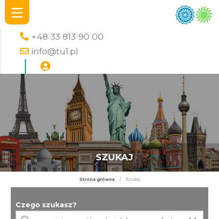
+48 33 813 90 00
info@tu1.pl
SZUKAJ
Strona główna
/
Szukaj
Czego szukasz?