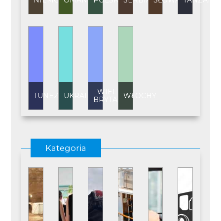
NIEMCY
OMAN
POLSKA
SERBIA
SŁOWACJA
TANZANI
WIELKA
TUNEZJA
UKRAINA
WŁOCHY
BRYTANIA
Kategoria