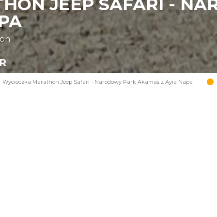
HON JEEP SAFARI - N
APA
oon
UR
Wycieczka Marathon Jeep Safari - Narodowy Park Akamas z Ayia Napa