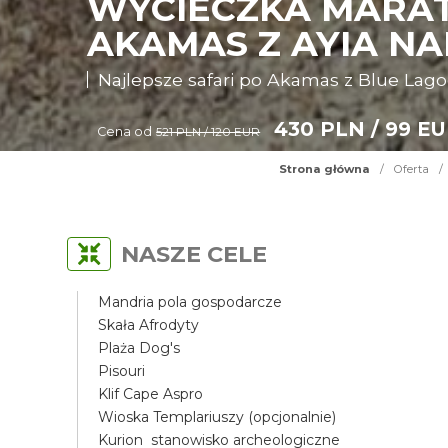
WYCIECZKA MARAT
AKAMAS Z AYIA N
Najlepsze safari po Akamas z Blue Lag
430 PLN / 99 E
Cena od
521 PLN / 120 EUR
Strona główna
/
Oferta
/
NASZE CELE
Mandria pola gospodarcze
Skała Afrodyty
Plaża Dog's
Pisouri
Klif Cape Aspro
Wioska Templariuszy (opcjonalnie)
Kurion stanowisko archeologiczne