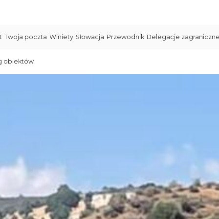
t
Twoja poczta
Winiety
Słowacja
Przewodnik
Delegacje zagraniczn
g obiektów