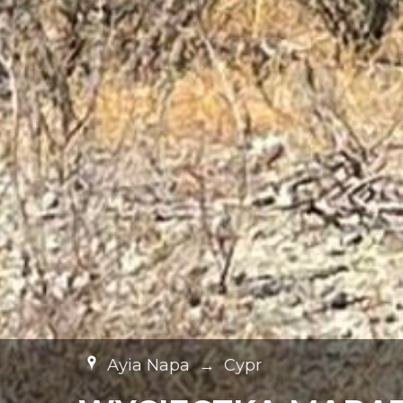
Ayia Napa
→
Cypr