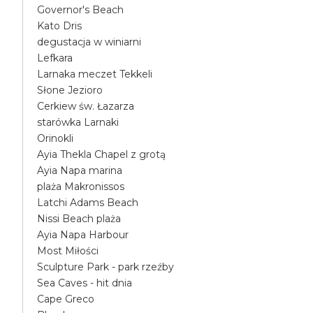
Governor's Beach
Kato Dris
degustacja w winiarni
Lefkara
Larnaka meczet Tekkeli
Słone Jezioro
Cerkiew św. Łazarza
starówka Larnaki
Orinokli
Ayia Thekla Chapel z grotą
Ayia Napa marina
plaża Makronissos
Latchi Adams Beach
Nissi Beach plaża
Ayia Napa Harbour
Most Miłości
Sculpture Park - park rzeźby
Sea Caves - hit dnia
Cape Greco