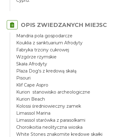
Cypru.
OPIS ZWIEDZANYCH MIEJSC
Mandria pola gospodarcze
Kouklia z sanktuarium Afrodyty
Fabryka trzciny cukrowej
Wzgórze rzymskie
Skała Afrodyty
Plaża Dog's z kredową skałą
Pisouri
Klif Cape Aspro
Kurion stanowisko archeologiczne
Kurion Beach
Kolossi średniowieczny zamek
Limassol Marina
Limassol starówka z parasolkami
Choroikoitia neolityczna wioska
White Stones znakomite kredowe skałki