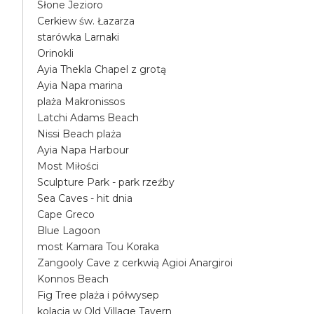
Słone Jezioro
Cerkiew św. Łazarza
starówka Larnaki
Orinokli
Ayia Thekla Chapel z grotą
Ayia Napa marina
plaża Makronissos
Latchi Adams Beach
Nissi Beach plaża
Ayia Napa Harbour
Most Miłości
Sculpture Park - park rzeźby
Sea Caves - hit dnia
Cape Greco
Blue Lagoon
most Kamara Tou Koraka
Zangooly Cave z cerkwią Agioi Anargiroi
Konnos Beach
Fig Tree plaża i półwysep
kolacja w Old Village Tavern