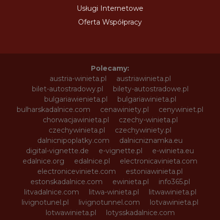
Usługi Internetowe
Oferta Współpracy
Polecamy:
austria-winieta.pl
austriawinieta.pl
bilet-autostradowy.pl
bilety-autostradowe.pl
bulgariawienieta.pl
bulgariawinieta.pl
bulharskadalnice.com
cenawiniety.pl
cenywiniet.pl
chorwacjawinieta.pl
czechy-winieta.pl
czechywinieta.pl
czechywiniety.pl
dalnicnipoplatky.com
dalnicniznamka.eu
digital-vignette.de
e-vignette.pl
e-winieta.eu
edalnice.org
edalnice.pl
electronicavinieta.com
electroniceviniete.com
estoniawinieta.pl
estonskadalnice.com
ewinieta.pl
info365.pl
litvadalnice.com
litwa-winieta.pl
litwawinieta.pl
livignotunel.pl
livignotunnel.com
lotvawinieta.pl
lotwawinieta.pl
lotysskadalnice.com