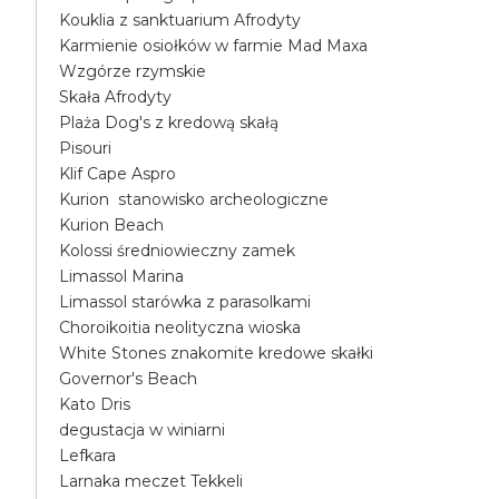
Kouklia z sanktuarium Afrodyty
Karmienie osiołków w farmie Mad Maxa
Wzgórze rzymskie
Skała Afrodyty
Plaża Dog's z kredową skałą
Pisouri
Klif Cape Aspro
Kurion stanowisko archeologiczne
Kurion Beach
Kolossi średniowieczny zamek
Limassol Marina
Limassol starówka z parasolkami
Choroikoitia neolityczna wioska
White Stones znakomite kredowe skałki
Governor's Beach
Kato Dris
degustacja w winiarni
Lefkara
Larnaka meczet Tekkeli