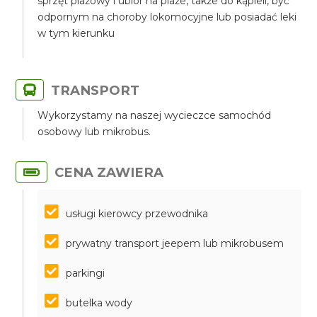
sprzęt plażowy i ubiór na plaże, także do kąpieli, być
odpornym na choroby lokomocyjne lub posiadać leki
w tym kierunku
TRANSPORT
Wykorzystamy na naszej wycieczce samochód
osobowy lub mikrobus.
CENA ZAWIERA
usługi kierowcy przewodnika
prywatny transport jeepem lub mikrobusem
parkingi
butelka wody