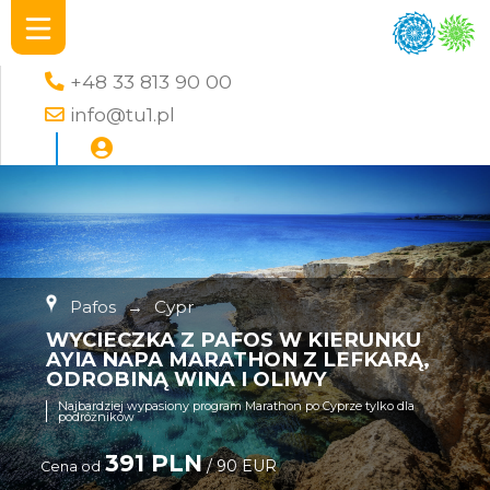
+48 33 813 90 00
info@tu1.pl
Pafos
→
Cypr
WYCIECZKA Z PAFOS W KIERUNKU
AYIA NAPA MARATHON Z LEFKARĄ,
ODROBINĄ WINA I OLIWY
Najbardziej wypasiony program Marathon po Cyprze tylko dla
podróżników
391 PLN
/ 90 EUR
Cena od