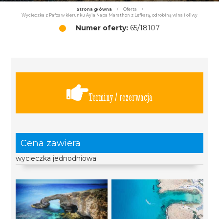
Strona główna
/
Oferta
/
Wycieczka z Pafos w kierunku Ayia Napa Marathon z Lefkarą, odrobiną wina i oliwy
Numer oferty:
65/18107
Terminy / rezerwacja
Cena zawiera
wycieczka jednodniowa