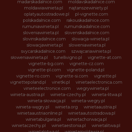
madarskadalnice.com
moldavskadalnice.com
moldawiawinieta.pl
najtanszewiniety.pl
oplatyautostradowe.pl
pl-vignette.com
polskadalnice.com
rakouskadalnice.com
rumuniawinieta.pl
rumunskadalnice.com
sloveniawinieta.pl
slovenskadalnice.com
slovinskadalnice.com
slowacja-winieta.pl
slowacjawinieta.pl
sloweniawinieta.pl
svycarskadalnice.com
szwajcariawinieta.pl
słoweniawinieta.pl
tunellivigno.pl
vignette-at.com
vignette-bg.com
vignette-cz.com
vignette-pl.com
vignette-poland.pl
vignette-ro.com
vignette-si.com
vignette.pl
vignettepoland.pl
vinetki.pl
vinietaelectronica.com
vinieteelectronice.com
wegrywinieta.pl
winieta-austria.pl
winieta-czechy.pl
winieta-litwa.pl
winieta-słowacja.pl
winieta-wegry.pl
winieta-węgry.pl
winieta.org
winietaaustria.pl
winietaaustriaonline.pl
winietaautostradowa.pl
winietabulgaria.pl
winietachorwacja.pl
winietaczechy.pl
winietaestonia.pl
winietalitwa.pl
winietalotwa.pl
winietamoldawia.pl